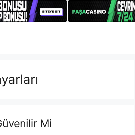
yarları
üvenilir Mi