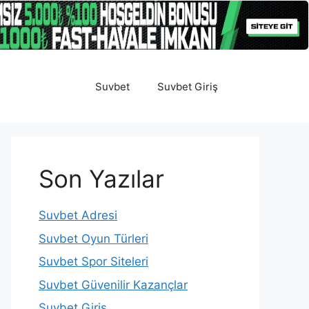
Suvbet
Suvbet Giriş
Son Yazılar
Suvbet Adresi
Suvbet Oyun Türleri
Suvbet Spor Siteleri
Suvbet Güvenilir Kazançlar
Suvbet Giriş