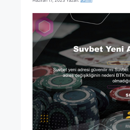
Haziran 17, 2023
Yazarı:
admin