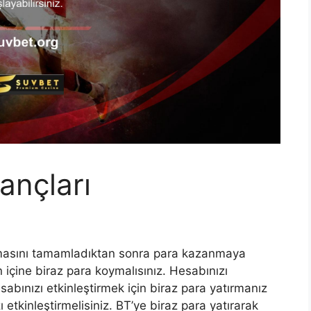
ançları
amasını tamamladıktan sonra para kazanmaya
n içine biraz para koymalısınız. Hesabınızı
sabınızı etkinleştirmek için biraz para yatırmanız
 etkinleştirmelisiniz. BT’ye biraz para yatırarak