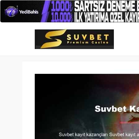
İçeriğe
atla