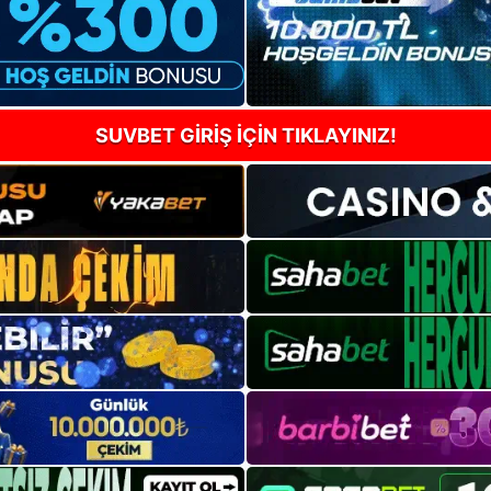
SUVBET GİRİŞ İÇİN TIKLAYINIZ!