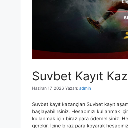
Suvbet Kayıt Kaz
Haziran 17, 2026
Yazarı:
admin
Suvbet kayıt kazançları Suvbet kayıt aş
başlayabilirsiniz. Hesabınızı kullanmak içi
kullanmak için biraz para ödemelisiniz. He
gerekir. İçine biraz para koyarak hesabınızı