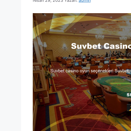
Nisan 29, 2023
Yazarı:
admin