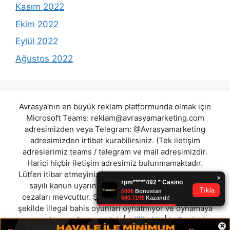
Kasım 2022
Ekim 2022
Eylül 2022
Ağustos 2022
Avrasya'nın en büyük reklam platformunda olmak için
Microsoft Teams:
reklam@avrasyamarketing.com
adresimizden veya Telegram: @Avrasyamarketing
adresimizden irtibat kurabilirsiniz. (Tek iletişim
adreslerimiz teams / telegram ve mail adresimizdir.
Harici hiçbir iletişim adresimiz bulunmamaktadır.
Lütfen itibar etmeyiniz.) Türkiye yasalarına göre 7258
sayılı kanun uyarınca yasa dışı bahis oynamanın
cezaları mevcuttur. Şu an bulunduğunuz site hiç bir
şekilde illegal bahis oyunları oynatmıyor ve oynamaya
aracı olmuyordur.
wonclub
|
millibahis
|
betteyim
|
×