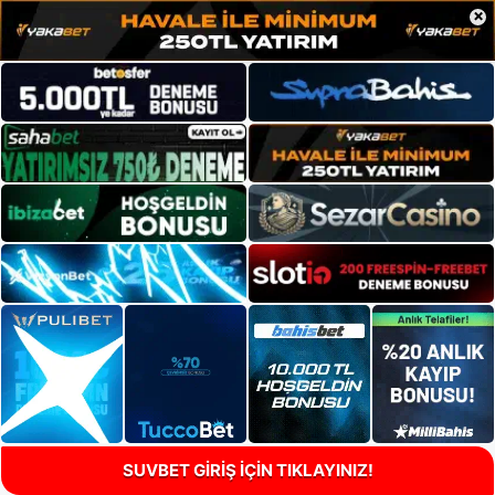
×
SUVBET GİRİŞ İÇİN TIKLAYINIZ!