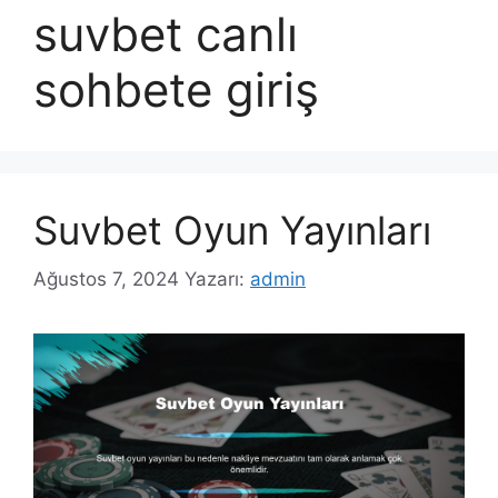
suvbet canlı
sohbete giriş
Suvbet Oyun Yayınları
Ağustos 7, 2024
Yazarı:
admin