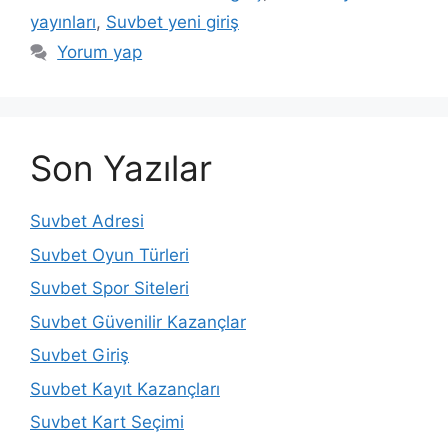
yayınları
,
Suvbet yeni giriş
Yorum yap
Son Yazılar
Suvbet Adresi
Suvbet Oyun Türleri
Suvbet Spor Siteleri
Suvbet Güvenilir Kazançlar
Suvbet Giriş
Suvbet Kayıt Kazançları
Suvbet Kart Seçimi