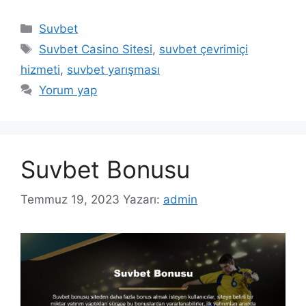
Kategoriler
Suvbet
Etiketler
Suvbet Casino Sitesi
,
suvbet çevrimiçi
hizmeti
,
suvbet yarışması
Yorum yap
Suvbet Bonusu
Temmuz 19, 2023
Yazarı:
admin