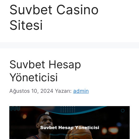
Suvbet Casino
Sitesi
Suvbet Hesap
Yöneticisi
Ağustos 10, 2024
Yazarı:
admin