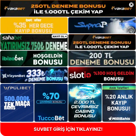
×
SUVBET GİRİŞ İÇİN TIKLAYINIZ!