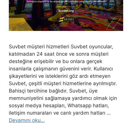
Suvbet müşteri hizmetleri Suvbet oyuncular,
katılmadan 24 saat önce ve sonra müşteri
desteğine erişebilir ve bu onlara gerçek
insanlarla çalışmanın güvenini verir. Kullanıcı
şikayetlerini ve isteklerini göz ardı etmeyen
Suvbet, çeşitli müşteri hizmetlerine ayrılmıştır.
Bahisçi tercihine bağlıdır. Suvbet, üye
memnuniyetini sağlamaya yardımcı olmak için
sosyal medya hesapları, Whatsapp hatları,
iletişim numaraları ve canlı yardım hatları …
Devamını oku…