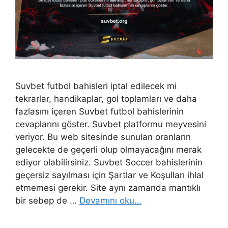
Suvbet futbol bahisleri iptal edilecek mi
tekrarlar, handikaplar, gol toplamları ve daha
fazlasını içeren Suvbet futbol bahislerinin
cevaplarını göster. Suvbet platformu meyvesini
veriyor. Bu web sitesinde sunulan oranların
gelecekte de geçerli olup olmayacağını merak
ediyor olabilirsiniz. Suvbet Soccer bahislerinin
geçersiz sayılması için Şartlar ve Koşulları ihlal
etmemesi gerekir. Site aynı zamanda mantıklı
bir sebep de …
Devamını oku…