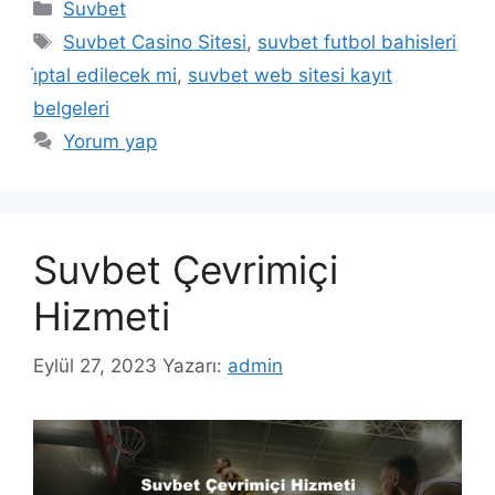
Kategoriler
Suvbet
Etiketler
Suvbet Casino Sitesi
,
suvbet futbol bahisleri
i̇ptal edilecek mi
,
suvbet web sitesi kayıt
belgeleri
Yorum yap
Suvbet Çevrimiçi
Hizmeti
Eylül 27, 2023
Yazarı:
admin