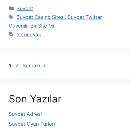
Kategoriler
Suvbet
Etiketler
Suvbet Casino Sitesi
,
Suvbet Twitter
Güvenilir Bir Site Mi
Yorum yap
Yazı
Sayfa
Sayfa
1
2
Sonraki
→
dolaşımı
Son Yazılar
Suvbet Adresi
Suvbet Oyun Türleri