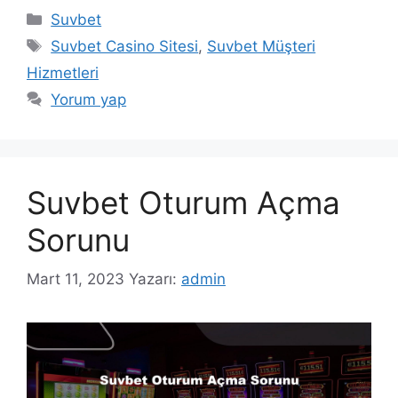
Kategoriler
Suvbet
Etiketler
Suvbet Casino Sitesi
,
Suvbet Müşteri
Hizmetleri
Yorum yap
Suvbet Oturum Açma
Sorunu
Mart 11, 2023
Yazarı:
admin