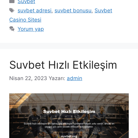
Suvbet
Etiketler
suvbet adresi
,
suvbet bonusu
,
Suvbet
Casino Sitesi
Yorum yap
Suvbet Hızlı Etkileşim
Nisan 22, 2023
Yazarı:
admin