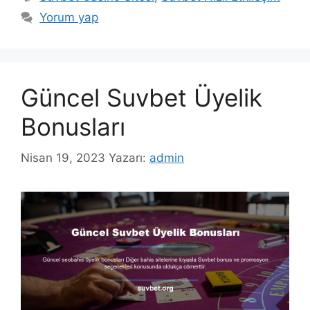
Yorum yap
Güncel Suvbet Üyelik
Bonusları
Nisan 19, 2023
Yazarı:
admin