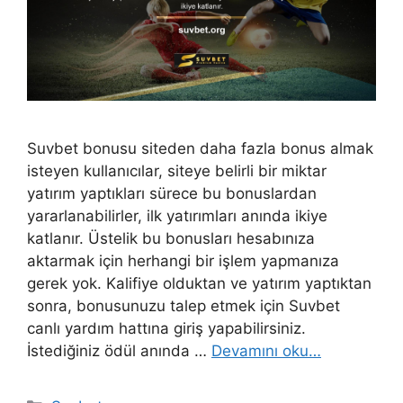
Suvbet bonusu siteden daha fazla bonus almak
isteyen kullanıcılar, siteye belirli bir miktar
yatırım yaptıkları sürece bu bonuslardan
yararlanabilirler, ilk yatırımları anında ikiye
katlanır. Üstelik bu bonusları hesabınıza
aktarmak için herhangi bir işlem yapmanıza
gerek yok. Kalifiye olduktan ve yatırım yaptıktan
sonra, bonusunuzu talep etmek için Suvbet
canlı yardım hattına giriş yapabilirsiniz.
İstediğiniz ödül anında …
Devamını oku…
Kategoriler