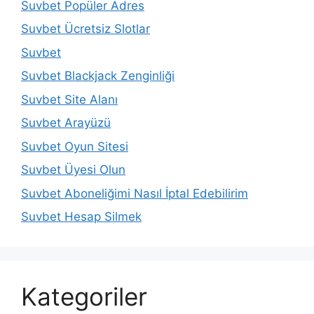
Suvbet Popüler Adres
Suvbet Ücretsiz Slotlar
Suvbet
Suvbet Blackjack Zenginliği
Suvbet Site Alanı
Suvbet Arayüzü
Suvbet Oyun Sitesi
Suvbet Üyesi Olun
Suvbet Aboneliğimi Nasıl İptal Edebilirim
Suvbet Hesap Silmek
Kategoriler