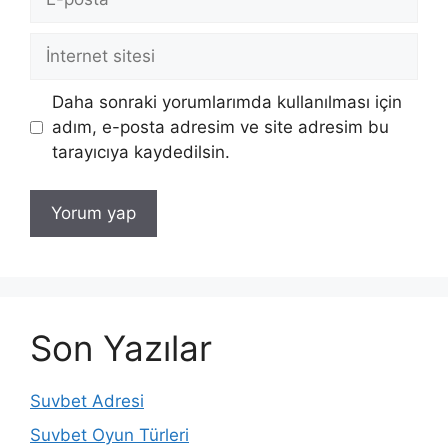
posta
İnternet
sitesi
Daha sonraki yorumlarımda kullanılması için
adım, e-posta adresim ve site adresim bu
tarayıcıya kaydedilsin.
Son Yazılar
Suvbet Adresi
Suvbet Oyun Türleri