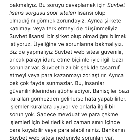
bakmalıyız. Bu soruyu cevaplamak için
Suvbet
lisans sorgusu spor siteleri
lisansı olup
olmadığını görmek zorundayız. Ayrıca şirkete
katılmayı veya terk etmeyi de düşünmeliyiz.
Suvbet lisanslı bir şirket olup olmadığını bilmek
istiyoruz. Üyeliğine ve sorunlarına bakmalıyız.
Biz de yapmalıyız Suvbet web sitesi güvenilir,
ancak parayı idare etme biçimleriyle ilgili bazı
sorunlar var. Suvbet hızlı bir şekilde tasarruf
etmeyi veya para kazanmayı zorlaştırır. Ayrıca
pek çok fayda sunmazlar. Bu, insanları
güvenilirliklerinden şüphe ediyor. Bahisçiler bazı
kuralları görmezden gelirlerse hata yapabilirler.
İşlemler kurallara uyuyor ve onlarla ilgili bir
sorun yok. Sadece mevduat ve para çekme
işlemleri için belirledikleri zaman sınırı içinde
para koyabilir veya para alabilirsiniz. Bankanın
Suvbet web sitesi nedeniyle sorunları var.