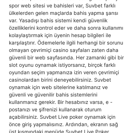
spor web sitesi ve bahisleri var, Suvbet farklı
ülkelerden gelen maçlarda bahis yapma şansı
var. Yasadışı bahis sistemi kendi güvenlik
özelliklerini kontrol eder ve daha sonra kullanımı
kolaylaştırmak için üyenin hesap bilgileri ile
karşılaştırır. Ödemelerle ilgili herhangi bir sorunu
olmayan çevrimiçi casino sayfaları zaten daha
güvenli bir web sayfasında. Her zamanki gibi bir
slot oyunu oynamak istiyorsanız, birçok farklı
oyundan seçim yapmanıza izin veren çevrimiçi
casinolardan birini deneyebilirsiniz. Suvbet
oynamak için web sitelerine katılmanız ve
güvenli ve güvenilir bahis sistemlerini
kullanmanız gerekir. Bir hesabınız varsa, e -
postanızı ve şifrenizi kullanarak oturum
açabilirsiniz. Suvbet Live poker oynamak için
önce giriş yapmalısınız. Ardından, ekranın sağ
üst kısmındaki menüde Suvbet Live Poker