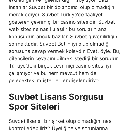
etkilediğini ve ilgilendirdiğini söylüyor. Bazı
insanlar Suvbet bir dolandırıcı olup olmadığını
merak ediyor. Suvbet Türkiye’de faaliyet
gösteren çevrimiçi bir casino sitesidir. Suvbet
web sitesine nasıl ulaşılır bu soruların ana
konusudur, ancak bazıları Suvbet güvenilirliğini
sormaktadır. Suvbet Bet’in iyi olup olmadığı
sorusuna cevap vermek kolaydır. Evet, öyle. Bu,
dilencilerin cevabını bilmek istediği bir sorudur.
Türkiye’deki birçok çevrimiçi casino sitesi iyi
çalışmıyor ve bu hem mevcut hem de
gelecekteki müşterileri endişelendiriyor.
Suvbet Lisans Sorgusu
Spor Siteleri
Suvbet lisanslı bir şirket olup olmadığını nasıl
kontrol edebiliriz? Üyeliğine ve sorunlarına