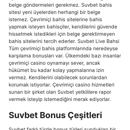
belge göndermeleri gerekmez. Suvbet bahis
sitesi yeni üyelerden herhangi bir belge
istemez. Çevrimiçi bahis sitelerine bahis
yapmak isteyen bahisçiler, kendilerini güvende
hissetmek istedikleri için belge gerektirmeyen
bahis sitelerini tercih ederler. Suvbet Live Bahsi
Tüm çevrimiçi bahis platformlarında neredeyse
karşılama bonusları var. Ülkemdeki bazı insanlar
çevrimiçi casino oynamayı sever, ancak
hükümet bu kadar kolay yapmalarına izin
vermez. Kendilerini olabilecek sorunlardan
korumak istiyorlar. Çevrimiçi casino hizmetleri
sunan bir şirket olan Suvbet yetkililere rapor
vermek isteyip istemediğini merak ediyorlar.
Suvbet Bonus Çeşitleri
Suvbet farklı türde bonus türleri sundukları bir