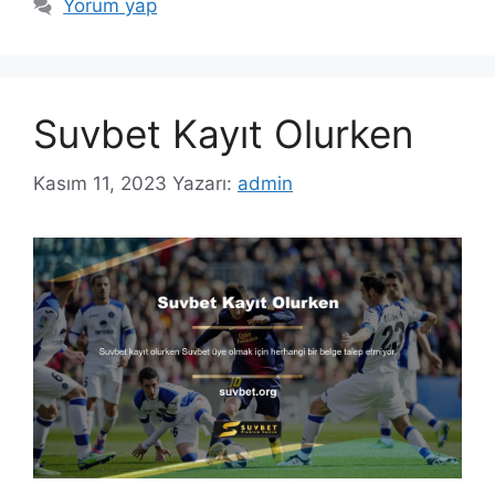
Yorum yap
Suvbet Kayıt Olurken
Kasım 11, 2023
Yazarı:
admin