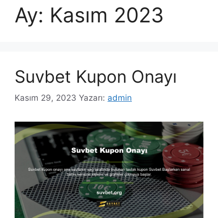
Ay:
Kasım 2023
Suvbet Kupon Onayı
Kasım 29, 2023
Yazarı:
admin