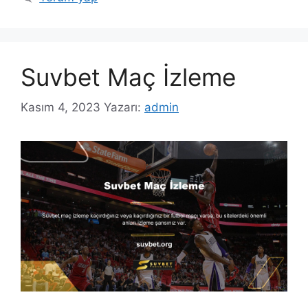
Suvbet Maç İzleme
Kasım 4, 2023
Yazarı:
admin