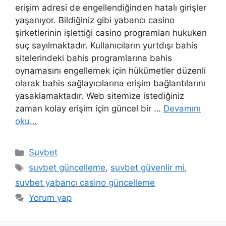
erişim adresi de engellendiğinden hatalı girişler
yaşanıyor. Bildiğiniz gibi yabancı casino
şirketlerinin işlettiği casino programları hukuken
suç sayılmaktadır. Kullanıcıların yurtdışı bahis
sitelerindeki bahis programlarına bahis
oynamasını engellemek için hükümetler düzenli
olarak bahis sağlayıcılarına erişim bağlantılarını
yasaklamaktadır. Web sitemize istediğiniz
zaman kolay erişim için güncel bir …
Devamını
oku…
Kategoriler
Suvbet
Etiketler
suvbet güncelleme
,
suvbet güvenlir mi
,
suvbet yabancı casino güncelleme
Yorum yap