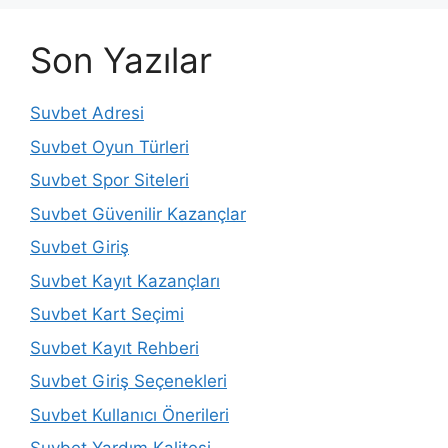
Son Yazılar
Suvbet Adresi
Suvbet Oyun Türleri
Suvbet Spor Siteleri
Suvbet Güvenilir Kazançlar
Suvbet Giriş
Suvbet Kayıt Kazançları
Suvbet Kart Seçimi
Suvbet Kayıt Rehberi
Suvbet Giriş Seçenekleri
Suvbet Kullanıcı Önerileri