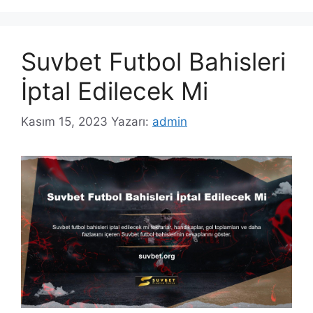
Suvbet Futbol Bahisleri
İptal Edilecek Mi
Kasım 15, 2023
Yazarı:
admin