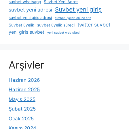
suvbet whatsapp
Suvbet Yeni Adres
Suvbet yeni giriş
suvbet yeni adresi
suvbet yeni giriş adresi
suvbet üyeleri online site
twitter suvbet
Suvbet üyelik
suvbet üyelik süreci
yeni giris suvbet
yeni suvbet web sitesi
Arşivler
Haziran 2026
Haziran 2025
Mayıs 2025
Şubat 2025
Ocak 2025
Kasım 2024