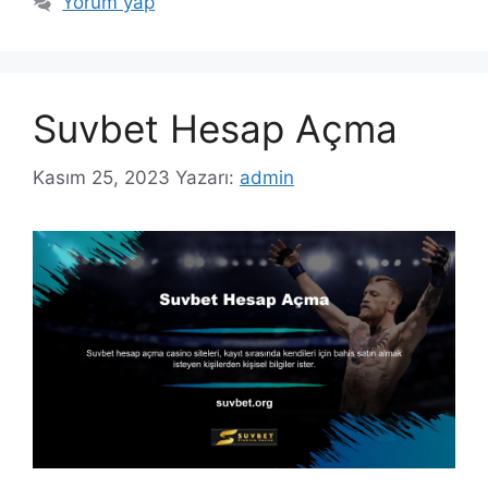
Yorum yap
Suvbet Hesap Açma
Kasım 25, 2023
Yazarı:
admin