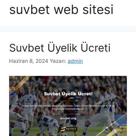
suvbet web sitesi
Suvbet Üyelik Ücreti
Haziran 8, 2024
Yazarı:
admin