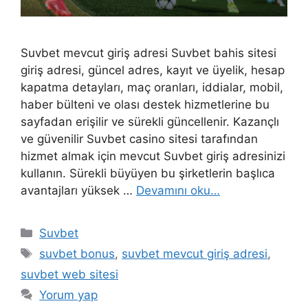
Suvbet mevcut giriş adresi Suvbet bahis sitesi
giriş adresi, güncel adres, kayıt ve üyelik, hesap
kapatma detayları, maç oranları, iddialar, mobil,
haber bülteni ve olası destek hizmetlerine bu
sayfadan erişilir ve sürekli güncellenir. Kazançlı
ve güvenilir Suvbet casino sitesi tarafından
hizmet almak için mevcut Suvbet giriş adresinizi
kullanın. Sürekli büyüyen bu şirketlerin başlıca
avantajları yüksek …
Devamını oku…
Kategoriler
Suvbet
Etiketler
suvbet bonus
,
suvbet mevcut giriş adresi
,
suvbet web sitesi
Yorum yap