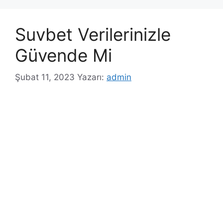
Suvbet Verilerinizle
Güvende Mi
Şubat 11, 2023
Yazarı:
admin