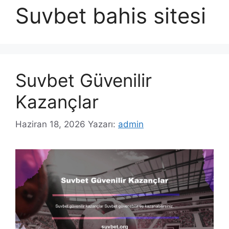
Suvbet bahis sitesi
Suvbet Güvenilir
Kazançlar
Haziran 18, 2026
Yazarı:
admin