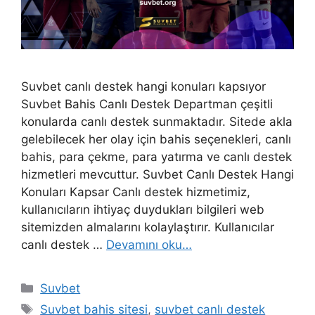
Suvbet canlı destek hangi konuları kapsıyor
Suvbet Bahis Canlı Destek Departman çeşitli
konularda canlı destek sunmaktadır. Sitede akla
gelebilecek her olay için bahis seçenekleri, canlı
bahis, para çekme, para yatırma ve canlı destek
hizmetleri mevcuttur. Suvbet Canlı Destek Hangi
Konuları Kapsar Canlı destek hizmetimiz,
kullanıcıların ihtiyaç duydukları bilgileri web
sitemizden almalarını kolaylaştırır. Kullanıcılar
canlı destek …
Devamını oku…
Kategoriler
Suvbet
Etiketler
Suvbet bahis sitesi
,
suvbet canlı destek