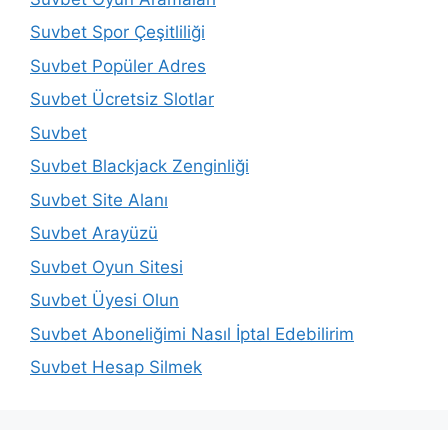
Suvbet Spor Çeşitliliği
Suvbet Popüler Adres
Suvbet Ücretsiz Slotlar
Suvbet
Suvbet Blackjack Zenginliği
Suvbet Site Alanı
Suvbet Arayüzü
Suvbet Oyun Sitesi
Suvbet Üyesi Olun
Suvbet Aboneliğimi Nasıl İptal Edebilirim
Suvbet Hesap Silmek