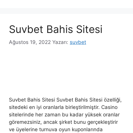
Suvbet Bahis Sitesi
Ağustos 19, 2022
Yazarı:
suvbet
Suvbet Bahis Sitesi Suvbet Bahis Sitesi özelliği,
sitedeki en iyi oranlarla birleştirilmiştir. Casino
sitelerinde her zaman bu kadar yüksek oranlar
göremezsiniz, ancak şirket bunu gerçekleştirir
ve üyelerine turnuva oyun kuponlarında