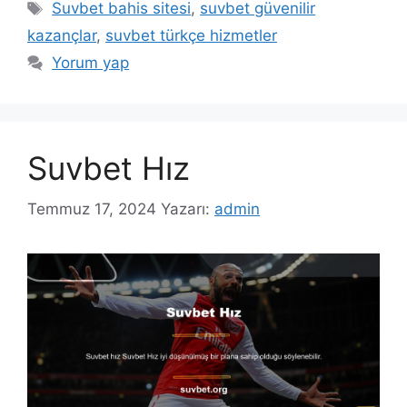
Etiketler
Suvbet bahis sitesi
,
suvbet güvenilir
kazançlar
,
suvbet türkçe hizmetler
Yorum yap
Suvbet Hız
Temmuz 17, 2024
Yazarı:
admin