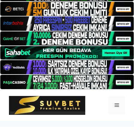
İçeriğe
atla
Menü