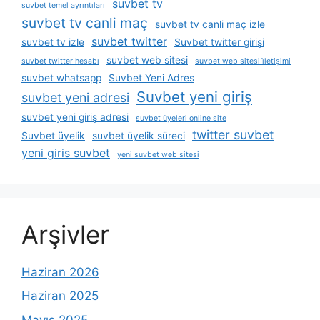
suvbet tv
suvbet temel ayrıntıları
suvbet tv canli maç
suvbet tv canli maç izle
suvbet twitter
suvbet tv izle
Suvbet twitter girişi
suvbet web sitesi
suvbet twitter hesabı
suvbet web sitesi i̇letişimi
suvbet whatsapp
Suvbet Yeni Adres
Suvbet yeni giriş
suvbet yeni adresi
suvbet yeni giriş adresi
suvbet üyeleri online site
twitter suvbet
Suvbet üyelik
suvbet üyelik süreci
yeni giris suvbet
yeni suvbet web sitesi
Arşivler
Haziran 2026
Haziran 2025
Mayıs 2025