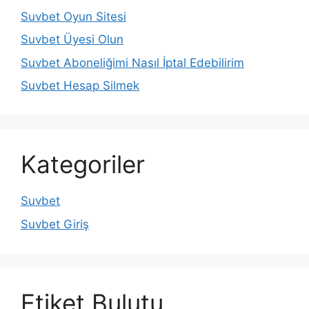
Suvbet Oyun Sitesi
Suvbet Üyesi Olun
Suvbet Aboneliğimi Nasıl İptal Edebilirim
Suvbet Hesap Silmek
Kategoriler
Suvbet
Suvbet Giriş
Etiket Bulutu