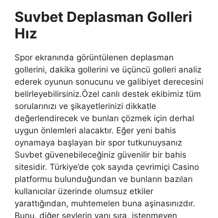
Suvbet Deplasman Golleri
Hız
Spor ekranında görüntülenen deplasman
gollerini, dakika gollerini ve üçüncü golleri analiz
ederek oyunun sonucunu ve galibiyet derecesini
belirleyebilirsiniz.Özel canlı destek ekibimiz tüm
sorularınızı ve şikayetlerinizi dikkatle
değerlendirecek ve bunları çözmek için derhal
uygun önlemleri alacaktır. Eğer yeni bahis
oynamaya başlayan bir spor tutkunuysanız
Suvbet güvenebileceğiniz güvenilir bir bahis
sitesidir. Türkiye’de çok sayıda çevrimiçi Casino
platformu bulunduğundan ve bunların bazıları
kullanıcılar üzerinde olumsuz etkiler
yarattığından, muhtemelen buna aşinasınızdır.
Bunu, diğer şeylerin yanı sıra, istenmeyen