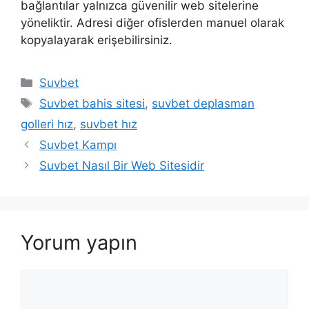
bağlantılar yalnızca güvenilir web sitelerine
yöneliktir. Adresi diğer ofislerden manuel olarak
kopyalayarak erişebilirsiniz.
Kategoriler
Suvbet
Etiketler
Suvbet bahis sitesi
,
suvbet deplasman
golleri hız
,
suvbet hız
Yazı
Suvbet Kampı
dolaşımı
Suvbet Nasıl Bir Web Sitesidir
Yorum yapın
Yorum