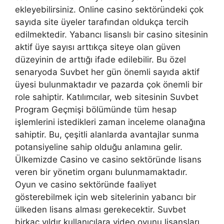
ekleyebilirsiniz. Online casino sektöründeki çok
sayıda site üyeler tarafından oldukça tercih
edilmektedir. Yabancı lisanslı bir casino sitesinin
aktif üye sayısı arttıkça siteye olan güven
düzeyinin de arttığı ifade edilebilir. Bu özel
senaryoda Suvbet her gün önemli sayıda aktif
üyesi bulunmaktadır ve pazarda çok önemli bir
role sahiptir. Katılımcılar, web sitesinin Suvbet
Program Geçmişi bölümünde tüm hesap
işlemlerini istedikleri zaman inceleme olanağına
sahiptir. Bu, çeşitli alanlarda avantajlar sunma
potansiyeline sahip olduğu anlamına gelir.
Ülkemizde Casino ve casino sektöründe lisans
veren bir yönetim organı bulunmamaktadır.
Oyun ve casino sektöründe faaliyet
gösterebilmek için web sitelerinin yabancı bir
ülkeden lisans alması gerekecektir. Suvbet
birkaç yıldır kullanıcılara video oyunu lisansları