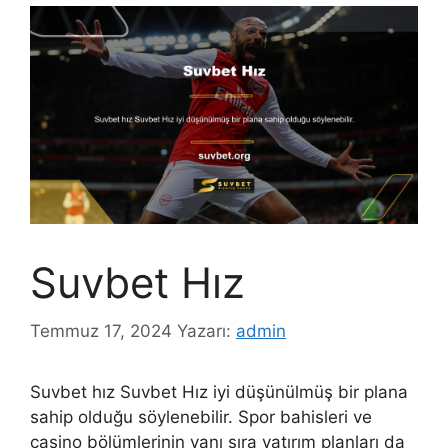
Suvbet Hız
Temmuz 17, 2024
Yazarı:
admin
Suvbet hız Suvbet Hız iyi düşünülmüş bir plana
sahip olduğu söylenebilir. Spor bahisleri ve
casino bölümlerinin yanı sıra yatırım planları da