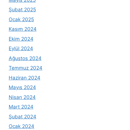
Şubat 2025
Ocak 2025
Kasım 2024
Ekim 2024
Eylül 2024
Ağustos 2024
Temmuz 2024
Haziran 2024
Mayıs 2024
Nisan 2024
Mart 2024
Şubat 2024
Ocak 2024