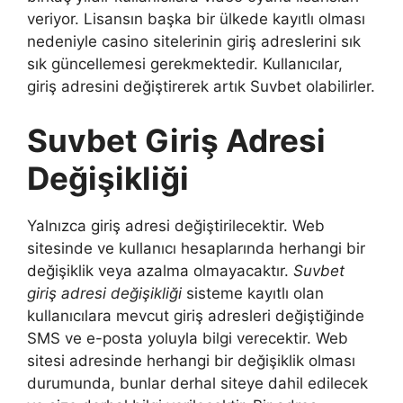
veriyor. Lisansın başka bir ülkede kayıtlı olması
nedeniyle casino sitelerinin giriş adreslerini sık
sık güncellemesi gerekmektedir. Kullanıcılar,
giriş adresini değiştirerek artık Suvbet olabilirler.
Suvbet Giriş Adresi
Değişikliği
Yalnızca giriş adresi değiştirilecektir. Web
sitesinde ve kullanıcı hesaplarında herhangi bir
değişiklik veya azalma olmayacaktır.
Suvbet
giriş adresi değişikliği
sisteme kayıtlı olan
kullanıcılara mevcut giriş adresleri değiştiğinde
SMS ve e-posta yoluyla bilgi verecektir. Web
sitesi adresinde herhangi bir değişiklik olması
durumunda, bunlar derhal siteye dahil edilecek