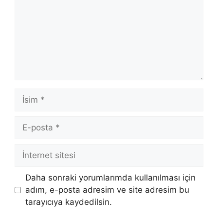
İsim
E-
posta
İnternet
sitesi
Daha sonraki yorumlarımda kullanılması için
adım, e-posta adresim ve site adresim bu
tarayıcıya kaydedilsin.