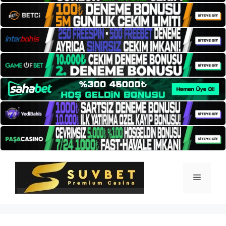
İçeriğe
atla
Menü