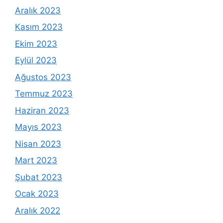
Aralık 2023
Kasım 2023
Ekim 2023
Eylül 2023
Ağustos 2023
Temmuz 2023
Haziran 2023
Mayıs 2023
Nisan 2023
Mart 2023
Şubat 2023
Ocak 2023
Aralık 2022