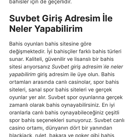
bahisler için de geçerlidir.
Suvbet Giriş Adresim İle
Neler Yapabilirim
Bahis oyunları bahis sitesine göre
değişmektedir. İyi bahisçiler farklı bahis türleri
sunar. Kaliteli, güvenilir ve lisanslı bir bahis
sitesi arıyorsanız
Suvbet giriş adresim i̇le neler
yapabilirim
giriş adresim ile üye olun. Bahis
ortamları arasında canlı casinolar, spor bahis
siteleri, sanal spor bahis siteleri ve gerçek
oyunlar yer alır. Suvbet spor oyunlarına gerçek
zamanlı olarak bahis oynayabilirsiniz. En iyi
oranlarla canlı bahis oynayabileceğiniz çeşitli
spor bahis seçenekleri sunuyoruz. Suvbet canlı
casino ortamı, dünyanın dört bir yanından
blackjack, rulet, bakara ve poker gibi bahis