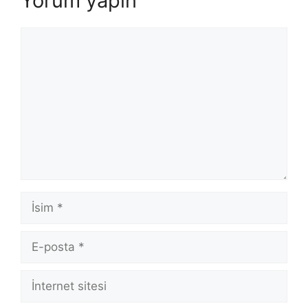
Yorum yapın
Yorum
İsim
E-
posta
İnternet
sitesi