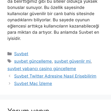
da belirttiğimiz gibi bu siteler oldukça yüksek
bonuslar sunuyor. Bu özellik sayesinde
kullanıcılar güvenilir bir canlı bahis sitesinde
oynadıklarını biliyorlar. Bu sayede oyunun
eğlencesi arttıkça kullanıcıların kazanabileceği
para miktarı da artıyor. Bu anlamda Suvbet en
iyisidir.
Kategoriler
Suvbet
Etiketler
suvbet güncelleme
,
suvbet güvenlir mi
,
suvbet yabancı casino güncelleme
Yazı
Suvbet Twitter Adresine Nasıl Erişebilirim
dolaşımı
Suvbet Maç İzleme