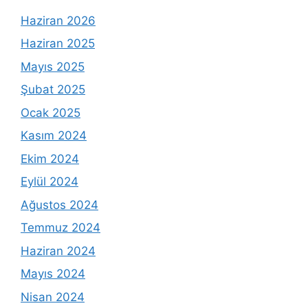
Haziran 2026
Haziran 2025
Mayıs 2025
Şubat 2025
Ocak 2025
Kasım 2024
Ekim 2024
Eylül 2024
Ağustos 2024
Temmuz 2024
Haziran 2024
Mayıs 2024
Nisan 2024