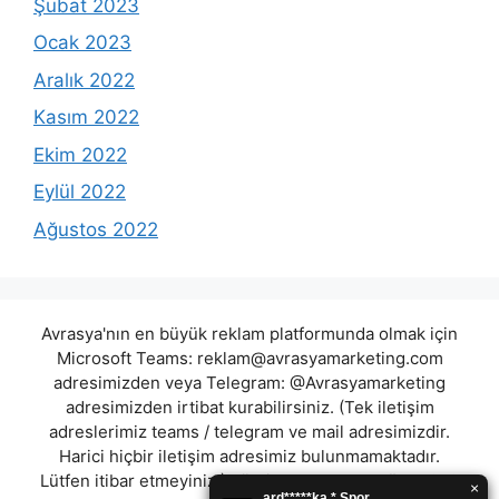
Şubat 2023
Ocak 2023
Aralık 2022
Kasım 2022
Ekim 2022
Eylül 2022
Ağustos 2022
Avrasya'nın en büyük reklam platformunda olmak için
Microsoft Teams:
reklam@avrasyamarketing.com
adresimizden veya Telegram: @Avrasyamarketing
adresimizden irtibat kurabilirsiniz. (Tek iletişim
adreslerimiz teams / telegram ve mail adresimizdir.
Harici hiçbir iletişim adresimiz bulunmamaktadır.
Lütfen itibar etmeyiniz.) Türkiye yasalarına göre 7258