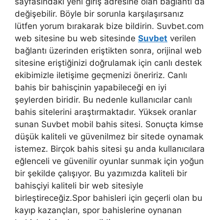
sayfasındaki yeni giriş adresine olan bağlantı da
değişebilir. Böyle bir sorunla karşılaşırsanız
lütfen yorum bırakarak bize bildirin. Suvbet.com
web sitesine bu web sitesinde
Suvbet
verilen
bağlantı üzerinden eriştikten sonra, orijinal web
sitesine eriştiğinizi doğrulamak için canlı destek
ekibimizle iletişime geçmenizi öneririz. Canlı
bahis bir bahisçinin yapabileceği en iyi
şeylerden biridir. Bu nedenle kullanıcılar canlı
bahis sitelerini araştırmaktadır. Yüksek oranlar
sunan Suvbet mobil bahis sitesi. Sonuçta kimse
düşük kaliteli ve güvenilmez bir sitede oynamak
istemez. Birçok bahis sitesi şu anda kullanıcılara
eğlenceli ve güvenilir oyunlar sunmak için yoğun
bir şekilde çalışıyor. Bu yazımızda kaliteli bir
bahisçiyi kaliteli bir web sitesiyle
birleştireceğiz.Spor bahisleri için geçerli olan bu
kayıp kazançları, spor bahislerine oynanan