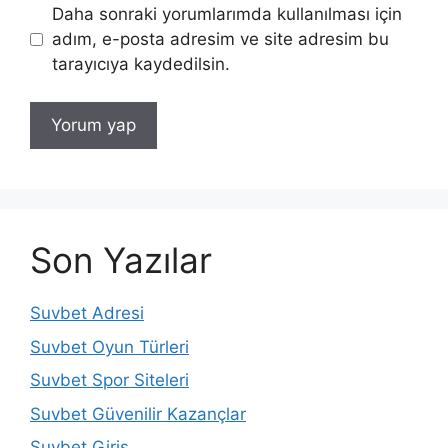
Daha sonraki yorumlarımda kullanılması için
adım, e-posta adresim ve site adresim bu
tarayıcıya kaydedilsin.
Son Yazılar
Suvbet Adresi
Suvbet Oyun Türleri
Suvbet Spor Siteleri
Suvbet Güvenilir Kazançlar
Suvbet Giriş