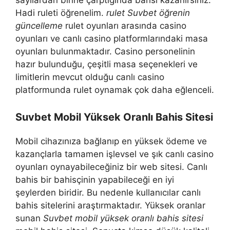
Hadi ruleti öğrenelim.
rulet Suvbet öğrenin
güncelleme
rulet oyunları arasında casino
oyunları ve canlı casino platformlarındaki masa
oyunları bulunmaktadır. Casino personelinin
hazır bulunduğu, çeşitli masa seçenekleri ve
limitlerin mevcut olduğu canlı casino
platformunda rulet oynamak çok daha eğlenceli.
Suvbet Mobil Yüksek Oranlı Bahis Sitesi
Mobil cihazınıza bağlanıp en yüksek ödeme ve
kazançlarla tamamen işlevsel ve şık canlı casino
oyunları oynayabileceğiniz bir web sitesi. Canlı
bahis bir bahisçinin yapabileceği en iyi
şeylerden biridir. Bu nedenle kullanıcılar canlı
bahis sitelerini araştırmaktadır. Yüksek oranlar
sunan
Suvbet mobil yüksek oranlı bahis sitesi