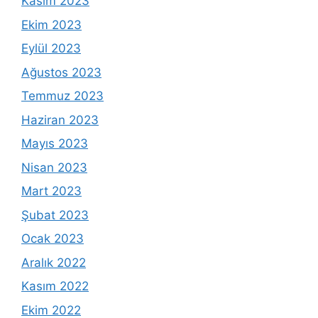
Kasım 2023
Ekim 2023
Eylül 2023
Ağustos 2023
Temmuz 2023
Haziran 2023
Mayıs 2023
Nisan 2023
Mart 2023
Şubat 2023
Ocak 2023
Aralık 2022
Kasım 2022
Ekim 2022