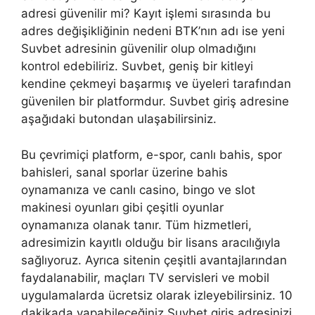
adresi güvenilir mi? Kayıt işlemi sırasında bu
adres değişikliğinin nedeni BTK’nın adı ise yeni
Suvbet adresinin güvenilir olup olmadığını
kontrol edebiliriz. Suvbet, geniş bir kitleyi
kendine çekmeyi başarmış ve üyeleri tarafından
güvenilen bir platformdur. Suvbet giriş adresine
aşağıdaki butondan ulaşabilirsiniz.
Bu çevrimiçi platform, e-spor, canlı bahis, spor
bahisleri, sanal sporlar üzerine bahis
oynamanıza ve canlı casino, bingo ve slot
makinesi oyunları gibi çeşitli oyunlar
oynamanıza olanak tanır. Tüm hizmetleri,
adresimizin kayıtlı olduğu bir lisans aracılığıyla
sağlıyoruz. Ayrıca sitenin çeşitli avantajlarından
faydalanabilir, maçları TV servisleri ve mobil
uygulamalarda ücretsiz olarak izleyebilirsiniz. 10
dakikada yapabileceğiniz Suvbet giriş adresinizi