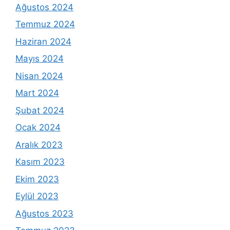
Ağustos 2024
Temmuz 2024
Haziran 2024
Mayıs 2024
Nisan 2024
Mart 2024
Şubat 2024
Ocak 2024
Aralık 2023
Kasım 2023
Ekim 2023
Eylül 2023
Ağustos 2023