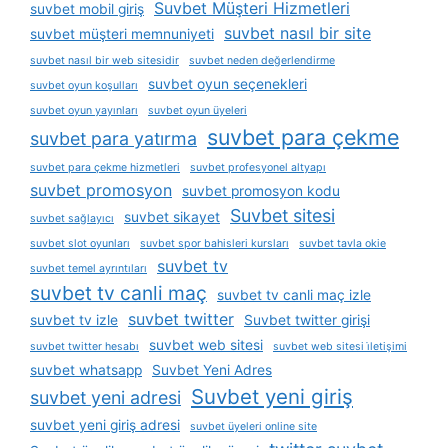
Suvbet Müşteri Hizmetleri
suvbet mobil giriş
suvbet nasıl bir site
suvbet müşteri memnuniyeti
suvbet nasıl bir web sitesidir
suvbet neden değerlendirme
suvbet oyun seçenekleri
suvbet oyun koşulları
suvbet oyun yayınları
suvbet oyun üyeleri
suvbet para çekme
suvbet para yatırma
suvbet para çekme hizmetleri
suvbet profesyonel altyapı
suvbet promosyon
suvbet promosyon kodu
Suvbet sitesi
suvbet sikayet
suvbet sağlayıcı
suvbet slot oyunları
suvbet spor bahisleri kursları
suvbet tavla okie
suvbet tv
suvbet temel ayrıntıları
suvbet tv canli maç
suvbet tv canli maç izle
suvbet twitter
suvbet tv izle
Suvbet twitter girişi
suvbet web sitesi
suvbet twitter hesabı
suvbet web sitesi i̇letişimi
suvbet whatsapp
Suvbet Yeni Adres
Suvbet yeni giriş
suvbet yeni adresi
suvbet yeni giriş adresi
suvbet üyeleri online site