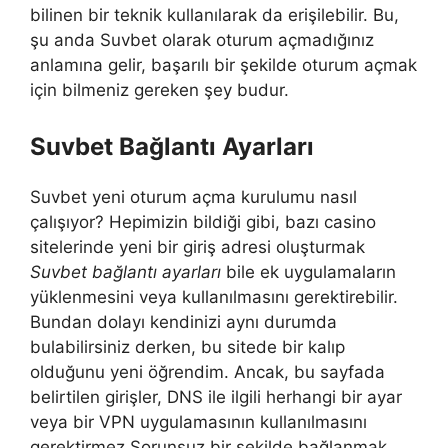
bilinen bir teknik kullanılarak da erişilebilir. Bu,
şu anda Suvbet olarak oturum açmadığınız
anlamına gelir, başarılı bir şekilde oturum açmak
için bilmeniz gereken şey budur.
Suvbet Bağlantı Ayarları
Suvbet yeni oturum açma kurulumu nasıl
çalışıyor? Hepimizin bildiği gibi, bazı casino
sitelerinde yeni bir giriş adresi oluşturmak
Suvbet bağlantı ayarları
bile ek uygulamaların
yüklenmesini veya kullanılmasını gerektirebilir.
Bundan dolayı kendinizi aynı durumda
bulabilirsiniz derken, bu sitede bir kalıp
olduğunu yeni öğrendim. Ancak, bu sayfada
belirtilen girişler, DNS ile ilgili herhangi bir ayar
veya bir VPN uygulamasının kullanılmasını
gerektirmez.Sorunsuz bir şekilde bağlanmak