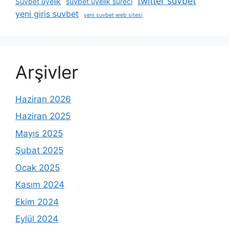
twitter suvbet
Suvbet üyelik
suvbet üyelik süreci
yeni giris suvbet
yeni suvbet web sitesi
Arşivler
Haziran 2026
Haziran 2025
Mayıs 2025
Şubat 2025
Ocak 2025
Kasım 2024
Ekim 2024
Eylül 2024