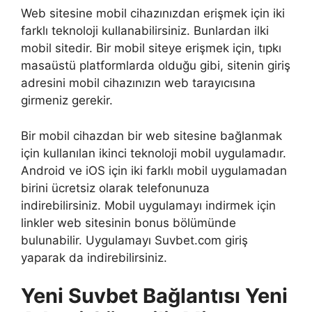
Web sitesine mobil cihazınızdan erişmek için iki
farklı teknoloji kullanabilirsiniz. Bunlardan ilki
mobil sitedir. Bir mobil siteye erişmek için, tıpkı
masaüstü platformlarda olduğu gibi, sitenin giriş
adresini mobil cihazınızın web tarayıcısına
girmeniz gerekir.
Bir mobil cihazdan bir web sitesine bağlanmak
için kullanılan ikinci teknoloji mobil uygulamadır.
Android ve iOS için iki farklı mobil uygulamadan
birini ücretsiz olarak telefonunuza
indirebilirsiniz. Mobil uygulamayı indirmek için
linkler web sitesinin bonus bölümünde
bulunabilir. Uygulamayı Suvbet.com giriş
yaparak da indirebilirsiniz.
Yeni Suvbet Bağlantısı Yeni