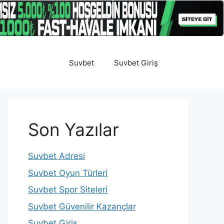
Suvbet
Suvbet Giriş
Son Yazılar
Suvbet Adresi
Suvbet Oyun Türleri
Suvbet Spor Siteleri
Suvbet Güvenilir Kazançlar
Suvbet Giriş