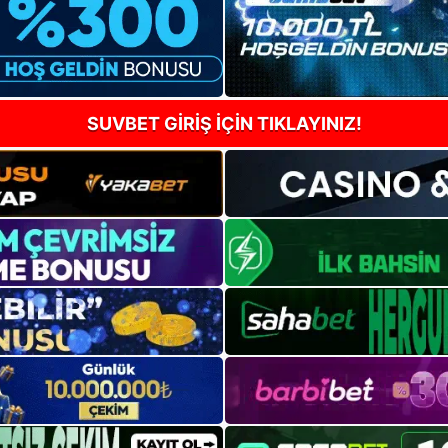
SUVBET GİRİŞ İÇİN TIKLAYINIZ!