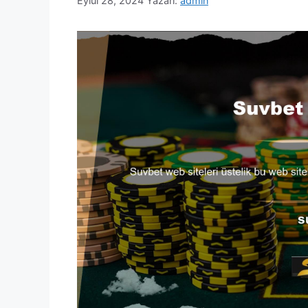
Eylül 28, 2024
Yazarı:
admin