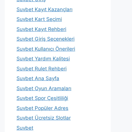
Suvbet Kayıt Kazançları
Suvbet Kart Seçimi
Suvbet Kayıt Rehberi
Suvbet Giriş Seçenekleri
Suvbet Kullanıcı Önerileri
Suvbet Yardım Kalitesi
Suvbet Rulet Rehberi
Suvbet Ana Sayfa
Suvbet Oyun Aramaları
Suvbet Spor Çeşitliliği
Suvbet Popüler Adres
Suvbet Ücretsiz Slotlar
Suvbet