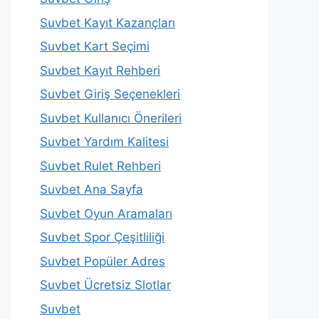
Suvbet Kayıt Kazançları
Suvbet Kart Seçimi
Suvbet Kayıt Rehberi
Suvbet Giriş Seçenekleri
Suvbet Kullanıcı Önerileri
Suvbet Yardım Kalitesi
Suvbet Rulet Rehberi
Suvbet Ana Sayfa
Suvbet Oyun Aramaları
Suvbet Spor Çeşitliliği
Suvbet Popüler Adres
Suvbet Ücretsiz Slotlar
Suvbet