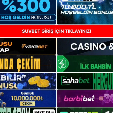
SUVBET GİRİŞ İÇİN TIKLAYINIZ!