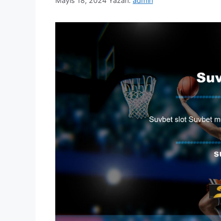
Mayıs 18, 2024
Yazarı:
admin