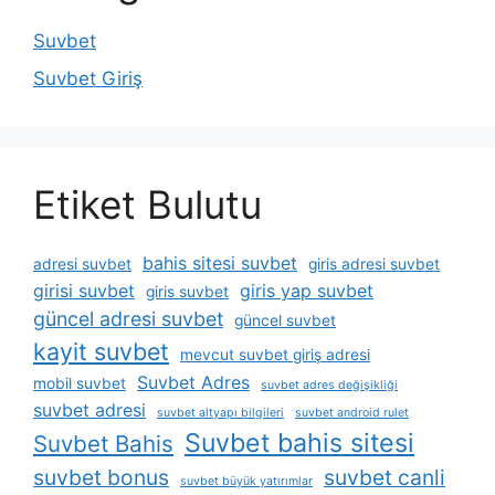
Suvbet
Suvbet Giriş
Etiket Bulutu
bahis sitesi suvbet
adresi suvbet
giris adresi suvbet
girisi suvbet
giris yap suvbet
giris suvbet
güncel adresi suvbet
güncel suvbet
kayit suvbet
mevcut suvbet giriş adresi
Suvbet Adres
mobil suvbet
suvbet adres değişikliği
suvbet adresi
suvbet altyapı bilgileri
suvbet android rulet
Suvbet bahis sitesi
Suvbet Bahis
suvbet bonus
suvbet canli
suvbet büyük yatırımlar