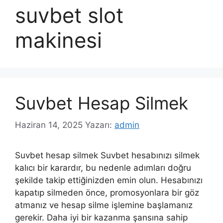
suvbet slot
makinesi
Suvbet Hesap Silmek
Haziran 14, 2025
Yazarı:
admin
Suvbet hesap silmek Suvbet hesabınızı silmek
kalıcı bir karardır, bu nedenle adımları doğru
şekilde takip ettiğinizden emin olun. Hesabınızı
kapatıp silmeden önce, promosyonlara bir göz
atmanız ve hesap silme işlemine başlamanız
gerekir. Daha iyi bir kazanma şansına sahip