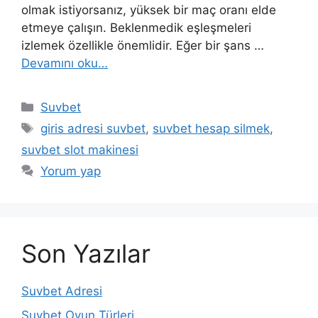
olmak istiyorsanız, yüksek bir maç oranı elde
etmeye çalışın. Beklenmedik eşleşmeleri
izlemek özellikle önemlidir. Eğer bir şans …
Devamını oku…
Kategoriler
Suvbet
Etiketler
giris adresi suvbet
,
suvbet hesap silmek
,
suvbet slot makinesi
Yorum yap
Son Yazılar
Suvbet Adresi
Suvbet Oyun Türleri