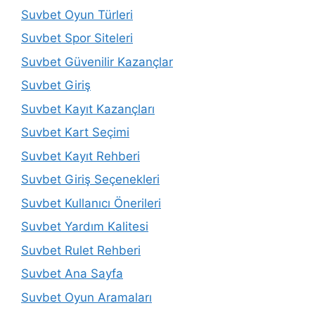
Suvbet Oyun Türleri
Suvbet Spor Siteleri
Suvbet Güvenilir Kazançlar
Suvbet Giriş
Suvbet Kayıt Kazançları
Suvbet Kart Seçimi
Suvbet Kayıt Rehberi
Suvbet Giriş Seçenekleri
Suvbet Kullanıcı Önerileri
Suvbet Yardım Kalitesi
Suvbet Rulet Rehberi
Suvbet Ana Sayfa
Suvbet Oyun Aramaları