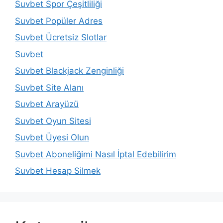
Suvbet Spor Çeşitliliği
Suvbet Popüler Adres
Suvbet Ücretsiz Slotlar
Suvbet
Suvbet Blackjack Zenginliği
Suvbet Site Alanı
Suvbet Arayüzü
Suvbet Oyun Sitesi
Suvbet Üyesi Olun
Suvbet Aboneliğimi Nasıl İptal Edebilirim
Suvbet Hesap Silmek