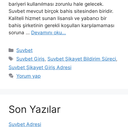
bariyeri kullanılması zorunlu hale gelecek.
Suvbet mevcut birçok bahis sitesinden biridir.
Kaliteli hizmet sunan lisanslı ve yabancı bir
bahis şirketinin gerekli koşulları karşılamaması
soruna …
Devamını oku…
Kategoriler
Suvbet
Etiketler
Suvbet Giriş
,
Suvbet Şikayet Bildirim Süreci
,
Suvbet Şikayet Giriş Adresi
Yorum yap
Son Yazılar
Suvbet Adresi