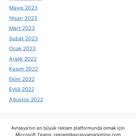
Mayıs 2023
Nisan 2023
Mart 2023
Şubat 2023
Ocak 2023
Aralık 2022
Kasım 2022
Ekim 2022
Eylül 2022
Ağustos 2022
Avrasya'nın en büyük reklam platformunda olmak için
Microsoft Teams:
reklam@avrasyamarketing.com