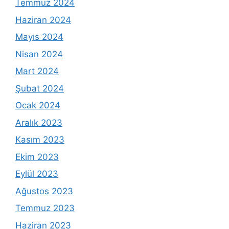
Temmuz 2024
Haziran 2024
Mayıs 2024
Nisan 2024
Mart 2024
Şubat 2024
Ocak 2024
Aralık 2023
Kasım 2023
Ekim 2023
Eylül 2023
Ağustos 2023
Temmuz 2023
Haziran 2023