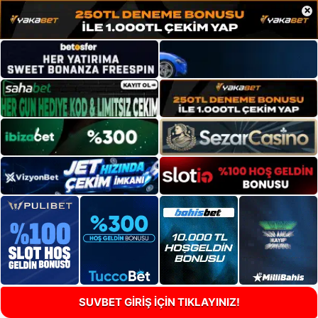
×
SUVBET GİRİŞ İÇİN TIKLAYINIZ!