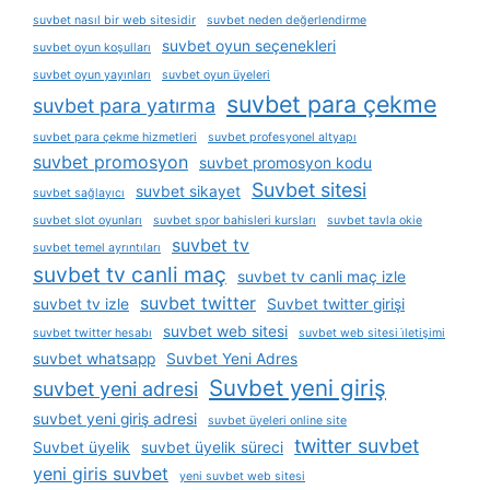
suvbet nasıl bir web sitesidir
suvbet neden değerlendirme
suvbet oyun seçenekleri
suvbet oyun koşulları
suvbet oyun yayınları
suvbet oyun üyeleri
suvbet para çekme
suvbet para yatırma
suvbet para çekme hizmetleri
suvbet profesyonel altyapı
suvbet promosyon
suvbet promosyon kodu
Suvbet sitesi
suvbet sikayet
suvbet sağlayıcı
suvbet slot oyunları
suvbet spor bahisleri kursları
suvbet tavla okie
suvbet tv
suvbet temel ayrıntıları
suvbet tv canli maç
suvbet tv canli maç izle
suvbet twitter
suvbet tv izle
Suvbet twitter girişi
suvbet web sitesi
suvbet twitter hesabı
suvbet web sitesi i̇letişimi
suvbet whatsapp
Suvbet Yeni Adres
Suvbet yeni giriş
suvbet yeni adresi
suvbet yeni giriş adresi
suvbet üyeleri online site
twitter suvbet
Suvbet üyelik
suvbet üyelik süreci
yeni giris suvbet
yeni suvbet web sitesi