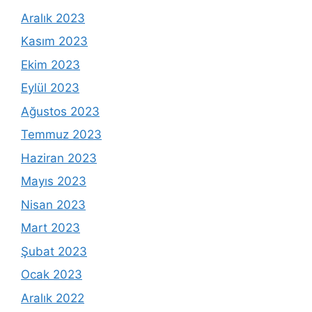
Aralık 2023
Kasım 2023
Ekim 2023
Eylül 2023
Ağustos 2023
Temmuz 2023
Haziran 2023
Mayıs 2023
Nisan 2023
Mart 2023
Şubat 2023
Ocak 2023
Aralık 2022