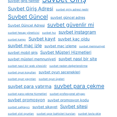
suvbet giris twitter
Suvbet Giriş Adresi
suvbet giriş adresi nedir
Suvbet Güncel
suvbet güncel adres
suvbet güvenlir mi
Suvbet Güncel Adresi
suvbet instagram
suvbet hesap yöneticisi
suvbet hız
Suvbet kayıt
suvbet kaç oldu
suvbet kampı
suvbet maç izle
suvbet maç i̇zleme
suvbet memnuniyet
Suvbet Müşteri Hizmetleri
suvbet mobil giriş
suvbet nasıl bir site
suvbet müşteri memnuniyeti
suvbet nasıl bir web sitesidir
suvbet neden değerlendirme
suvbet oyun seçenekleri
suvbet oyun koşulları
suvbet oyun yayınları
suvbet oyun üyeleri
suvbet para çekme
suvbet para yatırma
suvbet para çekme hizmetleri
suvbet profesyonel altyapı
suvbet promosyon
suvbet promosyon kodu
Suvbet sitesi
suvbet sikayet
suvbet sağlayıcı
suvbet slot oyunları
suvbet spor bahisleri kursları
suvbet tavla okie