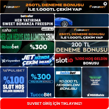
×
SUVBET GİRİŞ İÇİN TIKLAYINIZ!