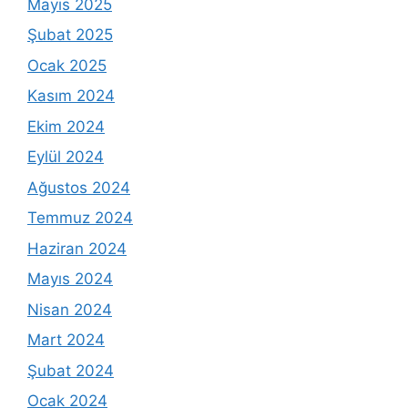
Mayıs 2025
Şubat 2025
Ocak 2025
Kasım 2024
Ekim 2024
Eylül 2024
Ağustos 2024
Temmuz 2024
Haziran 2024
Mayıs 2024
Nisan 2024
Mart 2024
Şubat 2024
Ocak 2024