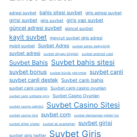
bahis sitesi suvbet
adresi suvbet
giris adresi suvbet
girisi suvbet
giris yap suvbet
giris suvbet
güncel adresi suvbet
güncel suvbet
kayit suvbet
mevcut suvbet giriş adresi
Suvbet Adres
mobil suvbet
suvbet adres değişikliği
suvbet adresi
suvbet altyapı bilgileri
suvbet android rulet
Suvbet bahis sitesi
Suvbet Bahis
suvbet bonus
suvbet canli
suvbet büyük yatırımlar
suvbet canli destek
Suvbet canlı bahis
suvbet canlı casino
Suvbet canlı casino oyunları
Suvbet Casino Oyunları
suvbet canlı sohbete giriş
Suvbet Casino Sitesi
suvbet casino sektörü
suvbet com
suvbet casino türü
suvbet deplasman golleri hız
suvbet girisi
suvbet diğer siteler
suvbet ek avantajları
Suvbet Giriş
suvbet giris twitter