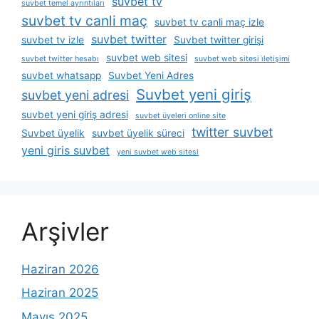
suvbet tv
suvbet temel ayrıntıları
suvbet tv canli maç
suvbet tv canli maç izle
suvbet twitter
suvbet tv izle
Suvbet twitter girişi
suvbet web sitesi
suvbet twitter hesabı
suvbet web sitesi i̇letişimi
suvbet whatsapp
Suvbet Yeni Adres
Suvbet yeni giriş
suvbet yeni adresi
suvbet yeni giriş adresi
suvbet üyeleri online site
twitter suvbet
Suvbet üyelik
suvbet üyelik süreci
yeni giris suvbet
yeni suvbet web sitesi
Arşivler
Haziran 2026
Haziran 2025
Mayıs 2025