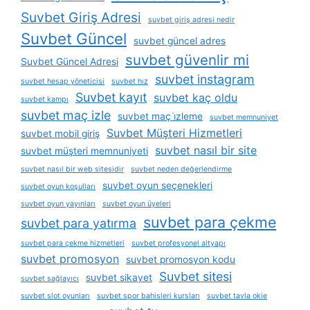
Suvbet Giriş Adresi
suvbet giriş adresi nedir
Suvbet Güncel
suvbet güncel adres
suvbet güvenlir mi
Suvbet Güncel Adresi
suvbet instagram
suvbet hesap yöneticisi
suvbet hız
Suvbet kayıt
suvbet kaç oldu
suvbet kampı
suvbet maç izle
suvbet maç i̇zleme
suvbet memnuniyet
Suvbet Müşteri Hizmetleri
suvbet mobil giriş
suvbet nasıl bir site
suvbet müşteri memnuniyeti
suvbet nasıl bir web sitesidir
suvbet neden değerlendirme
suvbet oyun seçenekleri
suvbet oyun koşulları
suvbet oyun yayınları
suvbet oyun üyeleri
suvbet para çekme
suvbet para yatırma
suvbet para çekme hizmetleri
suvbet profesyonel altyapı
suvbet promosyon
suvbet promosyon kodu
Suvbet sitesi
suvbet sikayet
suvbet sağlayıcı
suvbet slot oyunları
suvbet spor bahisleri kursları
suvbet tavla okie