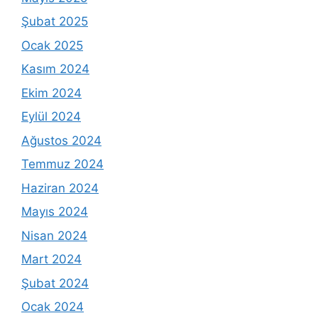
Şubat 2025
Ocak 2025
Kasım 2024
Ekim 2024
Eylül 2024
Ağustos 2024
Temmuz 2024
Haziran 2024
Mayıs 2024
Nisan 2024
Mart 2024
Şubat 2024
Ocak 2024