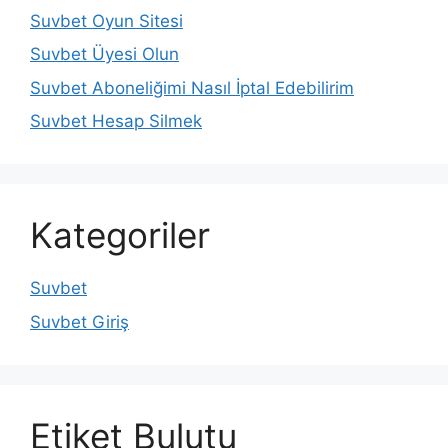
Suvbet Oyun Sitesi
Suvbet Üyesi Olun
Suvbet Aboneliğimi Nasıl İptal Edebilirim
Suvbet Hesap Silmek
Kategoriler
Suvbet
Suvbet Giriş
Etiket Bulutu