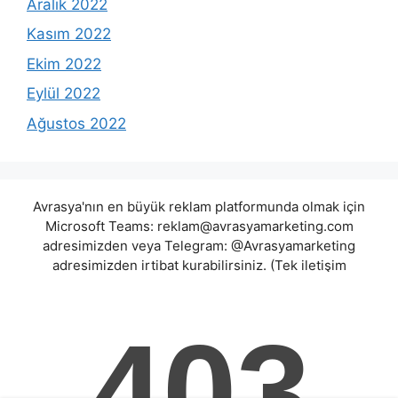
Aralık 2022
Kasım 2022
Ekim 2022
Eylül 2022
Ağustos 2022
Avrasya'nın en büyük reklam platformunda olmak için
Microsoft Teams:
reklam@avrasyamarketing.com
adresimizden veya Telegram: @Avrasyamarketing
adresimizden irtibat kurabilirsiniz. (Tek iletişim
adreslerimiz teams / telegram ve mail adresimizdir.
Harici hiçbir iletişim adresimiz bulunmamaktadır.
Lütfen itibar etmeyiniz.) Türkiye yasalarına göre 7258
sayılı kanun uyarınca yasa dışı bahis oynamanın
cezaları mevcuttur. Şu an bulunduğunuz site hiç bir
şekilde illegal bahis oyunları oynatmıyor ve oynamaya