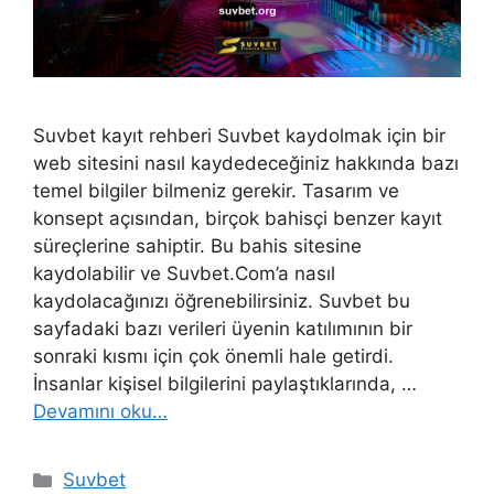
Suvbet kayıt rehberi Suvbet kaydolmak için bir
web sitesini nasıl kaydedeceğiniz hakkında bazı
temel bilgiler bilmeniz gerekir. Tasarım ve
konsept açısından, birçok bahisçi benzer kayıt
süreçlerine sahiptir. Bu bahis sitesine
kaydolabilir ve Suvbet.Com’a nasıl
kaydolacağınızı öğrenebilirsiniz. Suvbet bu
sayfadaki bazı verileri üyenin katılımının bir
sonraki kısmı için çok önemli hale getirdi.
İnsanlar kişisel bilgilerini paylaştıklarında, …
Devamını oku…
Kategoriler
Suvbet