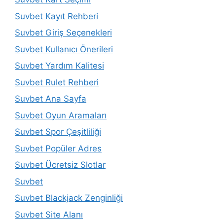
Suvbet Kayıt Rehberi
Suvbet Giriş Seçenekleri
Suvbet Kullanıcı Önerileri
Suvbet Yardım Kalitesi
Suvbet Rulet Rehberi
Suvbet Ana Sayfa
Suvbet Oyun Aramaları
Suvbet Spor Çeşitliliği
Suvbet Popüler Adres
Suvbet Ücretsiz Slotlar
Suvbet
Suvbet Blackjack Zenginliği
Suvbet Site Alanı