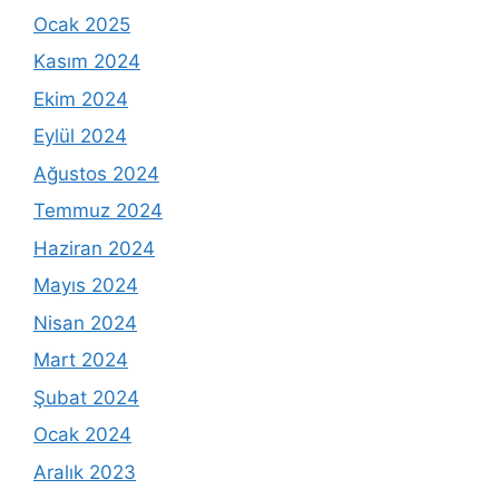
Ocak 2025
Kasım 2024
Ekim 2024
Eylül 2024
Ağustos 2024
Temmuz 2024
Haziran 2024
Mayıs 2024
Nisan 2024
Mart 2024
Şubat 2024
Ocak 2024
Aralık 2023