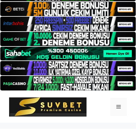
İçeriğe
atla
Menü