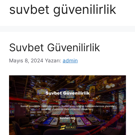
suvbet güvenilirlik
Suvbet Güvenilirlik
Mayıs 8, 2024
Yazarı:
admin