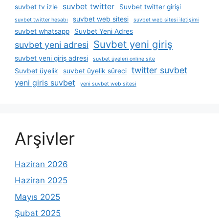
suvbet twitter
suvbet tv izle
Suvbet twitter girişi
suvbet web sitesi
suvbet twitter hesabı
suvbet web sitesi i̇letişimi
suvbet whatsapp
Suvbet Yeni Adres
Suvbet yeni giriş
suvbet yeni adresi
suvbet yeni giriş adresi
suvbet üyeleri online site
twitter suvbet
Suvbet üyelik
suvbet üyelik süreci
yeni giris suvbet
yeni suvbet web sitesi
Arşivler
Haziran 2026
Haziran 2025
Mayıs 2025
Şubat 2025