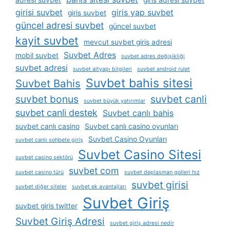
girisi suvbet
giris yap suvbet
giris suvbet
güncel adresi suvbet
güncel suvbet
kayit suvbet
mevcut suvbet giriş adresi
Suvbet Adres
mobil suvbet
suvbet adres değişikliği
suvbet adresi
suvbet altyapı bilgileri
suvbet android rulet
Suvbet bahis sitesi
Suvbet Bahis
suvbet bonus
suvbet canli
suvbet büyük yatırımlar
suvbet canli destek
Suvbet canlı bahis
suvbet canlı casino
Suvbet canlı casino oyunları
Suvbet Casino Oyunları
suvbet canlı sohbete giriş
Suvbet Casino Sitesi
suvbet casino sektörü
suvbet com
suvbet casino türü
suvbet deplasman golleri hız
suvbet girisi
suvbet diğer siteler
suvbet ek avantajları
Suvbet Giriş
suvbet giris twitter
Suvbet Giriş Adresi
suvbet giriş adresi nedir