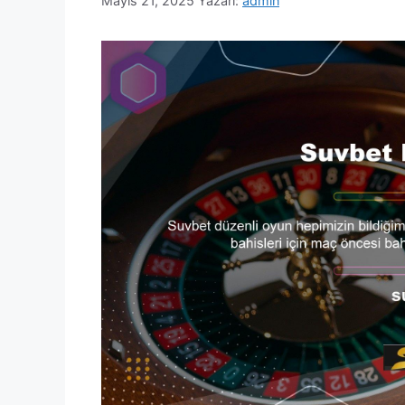
Mayıs 21, 2025
Yazarı:
admin