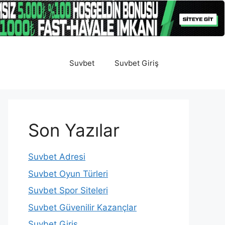
Suvbet
Suvbet Giriş
Son Yazılar
Suvbet Adresi
Suvbet Oyun Türleri
Suvbet Spor Siteleri
Suvbet Güvenilir Kazançlar
Suvbet Giriş