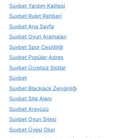
Suvbet Yardım Kalitesi
Suvbet Rulet Rehberi
Suvbet Ana Sayfa
Suvbet Oyun Aramaları
Suvbet Spor Çeşitliliği
Suvbet Popüler Adres
Suvbet Ücretsiz Slotlar
Suvbet
Suvbet Blackjack Zenginliği
Suvbet Site Alanı
Suvbet Arayüzü
Suvbet Oyun Sitesi
Suvbet Üyesi Olun