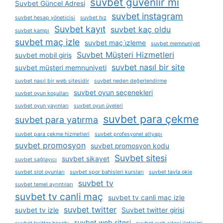
suvbet güvenlir mi
Suvbet Güncel Adresi
suvbet instagram
suvbet hesap yöneticisi
suvbet hız
Suvbet kayıt
suvbet kaç oldu
suvbet kampı
suvbet maç izle
suvbet maç i̇zleme
suvbet memnuniyet
Suvbet Müşteri Hizmetleri
suvbet mobil giriş
suvbet nasıl bir site
suvbet müşteri memnuniyeti
suvbet nasıl bir web sitesidir
suvbet neden değerlendirme
suvbet oyun seçenekleri
suvbet oyun koşulları
suvbet oyun yayınları
suvbet oyun üyeleri
suvbet para çekme
suvbet para yatırma
suvbet para çekme hizmetleri
suvbet profesyonel altyapı
suvbet promosyon
suvbet promosyon kodu
Suvbet sitesi
suvbet sikayet
suvbet sağlayıcı
suvbet slot oyunları
suvbet spor bahisleri kursları
suvbet tavla okie
suvbet tv
suvbet temel ayrıntıları
suvbet tv canli maç
suvbet tv canli maç izle
suvbet twitter
suvbet tv izle
Suvbet twitter girişi
suvbet web sitesi