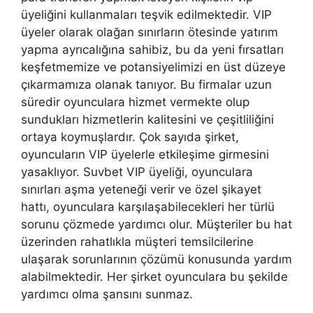
üyeliğini kullanmaları teşvik edilmektedir. VIP
üyeler olarak olağan sınırların ötesinde yatırım
yapma ayrıcalığına sahibiz, bu da yeni fırsatları
keşfetmemize ve potansiyelimizi en üst düzeye
çıkarmamıza olanak tanıyor. Bu firmalar uzun
süredir oyunculara hizmet vermekte olup
sundukları hizmetlerin kalitesini ve çeşitliliğini
ortaya koymuşlardır. Çok sayıda şirket,
oyuncuların VIP üyelerle etkileşime girmesini
yasaklıyor. Suvbet VIP üyeliği, oyunculara
sınırları aşma yeteneği verir ve özel şikayet
hattı, oyunculara karşılaşabilecekleri her türlü
sorunu çözmede yardımcı olur. Müşteriler bu hat
üzerinden rahatlıkla müşteri temsilcilerine
ulaşarak sorunlarının çözümü konusunda yardım
alabilmektedir. Her şirket oyunculara bu şekilde
yardımcı olma şansını sunmaz.