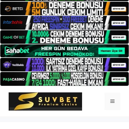
İçeriğe
atla
Menü