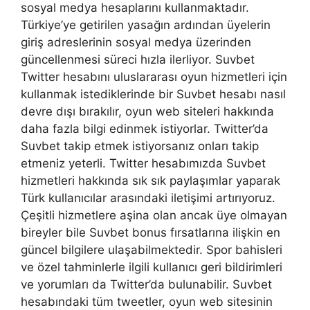
sosyal medya hesaplarını kullanmaktadır.
Türkiye’ye getirilen yasağın ardından üyelerin
giriş adreslerinin sosyal medya üzerinden
güncellenmesi süreci hızla ilerliyor. Suvbet
Twitter hesabını uluslararası oyun hizmetleri için
kullanmak istediklerinde bir Suvbet hesabı nasıl
devre dışı bırakılır, oyun web siteleri hakkında
daha fazla bilgi edinmek istiyorlar. Twitter’da
Suvbet takip etmek istiyorsanız onları takip
etmeniz yeterli. Twitter hesabımızda Suvbet
hizmetleri hakkında sık sık paylaşımlar yaparak
Türk kullanıcılar arasındaki iletişimi artırıyoruz.
Çeşitli hizmetlere aşina olan ancak üye olmayan
bireyler bile Suvbet bonus fırsatlarına ilişkin en
güncel bilgilere ulaşabilmektedir. Spor bahisleri
ve özel tahminlerle ilgili kullanıcı geri bildirimleri
ve yorumları da Twitter’da bulunabilir. Suvbet
hesabındaki tüm tweetler, oyun web sitesinin