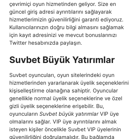
çevrimiçi oyun hizmetinden geliyor. Size en
güncel giriş adresi ayrıntılarını sağlayarak
hizmetlerimizin güvenilirliğini garanti ediyoruz.
Kullanıcılarınızın doğru bilgi almasını sağlamak
için kayıt adresinizi ve mevcut bonuslarınızı
Twitter hesabınızda paylaşın.
Suvbet Büyük Yatırımlar
Suvbet oyuncuları, oyun sitelerindeki oyun
hizmetlerinden yararlanarak üyelik seçeneklerini
kişiselleştirme olanağına sahiptir. Oyuncular
genellikle normal üyelik seçeneklerine ve özel
gizli üyelik seçeneklerine erişebilir. Bu,
oyuncuların
Suvbet büyük yatırımlar
VIP üye
olmalarını sağlar. VIP üye ayrıntılarını almak
isteyen kişiler öncelikle Suvbet VIP üyelerinin
güvenilirliğini doğrulamalıdır. Bu bağlamda