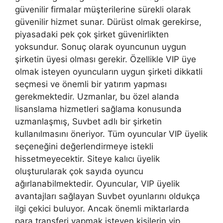
güvenilir firmalar müşterilerine sürekli olarak
güvenilir hizmet sunar. Dürüst olmak gerekirse,
piyasadaki pek çok şirket güvenirlikten
yoksundur. Sonuç olarak oyuncunun uygun
şirketin üyesi olması gerekir. Özellikle VIP üye
olmak isteyen oyuncuların uygun şirketi dikkatli
seçmesi ve önemli bir yatırım yapması
gerekmektedir. Uzmanlar, bu özel alanda
lisanslama hizmetleri sağlama konusunda
uzmanlaşmış, Suvbet adlı bir şirketin
kullanılmasını öneriyor. Tüm oyuncular VIP üyelik
seçeneğini değerlendirmeye istekli
hissetmeyecektir. Siteye kalıcı üyelik
oluşturularak çok sayıda oyuncu
ağırlanabilmektedir. Oyuncular, VIP üyelik
avantajları sağlayan Suvbet oyunlarını oldukça
ilgi çekici buluyor. Ancak önemli miktarlarda
para transferi yapmak isteyen kişilerin vip