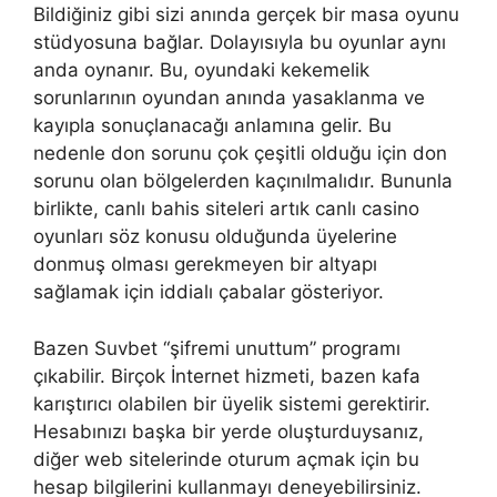
Bildiğiniz gibi sizi anında gerçek bir masa oyunu
stüdyosuna bağlar. Dolayısıyla bu oyunlar aynı
anda oynanır. Bu, oyundaki kekemelik
sorunlarının oyundan anında yasaklanma ve
kayıpla sonuçlanacağı anlamına gelir. Bu
nedenle don sorunu çok çeşitli olduğu için don
sorunu olan bölgelerden kaçınılmalıdır. Bununla
birlikte, canlı bahis siteleri artık canlı casino
oyunları söz konusu olduğunda üyelerine
donmuş olması gerekmeyen bir altyapı
sağlamak için iddialı çabalar gösteriyor.
Bazen Suvbet “şifremi unuttum” programı
çıkabilir. Birçok İnternet hizmeti, bazen kafa
karıştırıcı olabilen bir üyelik sistemi gerektirir.
Hesabınızı başka bir yerde oluşturduysanız,
diğer web sitelerinde oturum açmak için bu
hesap bilgilerini kullanmayı deneyebilirsiniz.