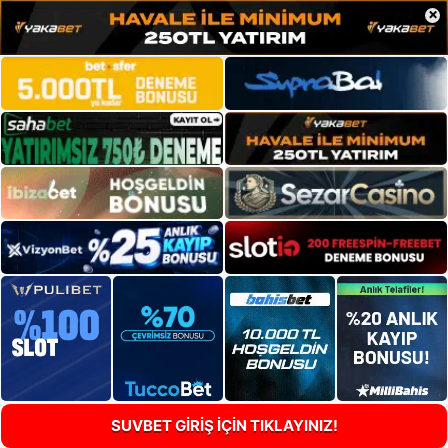
×
SUVBET GİRİŞ İÇİN TIKLAYINIZ!