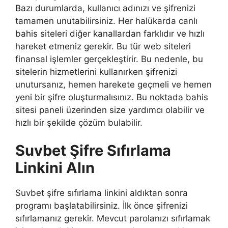
Bazı durumlarda, kullanıcı adınızı ve şifrenizi
tamamen unutabilirsiniz. Her halükarda canlı
bahis siteleri diğer kanallardan farklıdır ve hızlı
hareket etmeniz gerekir. Bu tür web siteleri
finansal işlemler gerçekleştirir. Bu nedenle, bu
sitelerin hizmetlerini kullanırken şifrenizi
unutursanız, hemen harekete geçmeli ve hemen
yeni bir şifre oluşturmalısınız. Bu noktada bahis
sitesi paneli üzerinden size yardımcı olabilir ve
hızlı bir şekilde çözüm bulabilir.
Suvbet Şifre Sıfırlama
Linkini Alın
Suvbet şifre sıfırlama linkini aldıktan sonra
programı başlatabilirsiniz. İlk önce şifrenizi
sıfırlamanız gerekir. Mevcut parolanızı sıfırlamak