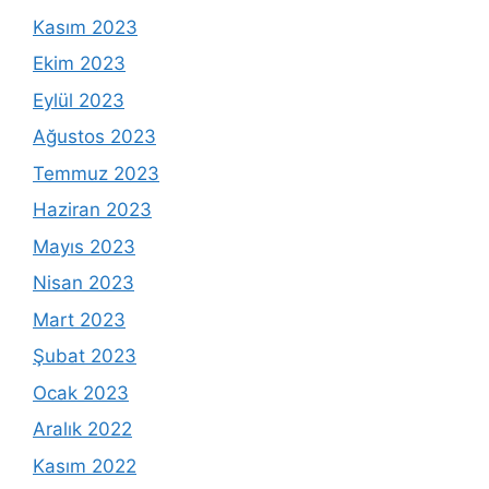
Kasım 2023
Ekim 2023
Eylül 2023
Ağustos 2023
Temmuz 2023
Haziran 2023
Mayıs 2023
Nisan 2023
Mart 2023
Şubat 2023
Ocak 2023
Aralık 2022
Kasım 2022