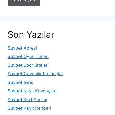
Son Yazılar
Suvbet Adresi
Suvbet Oyun Türleri
Suvbet Spor Siteleri
Suvbet Güvenilir Kazançlar
Suvbet Giriş
Suvbet Kayıt Kazançları
Suvbet Kart Seçimi
Suvbet Kayıt Rehberi