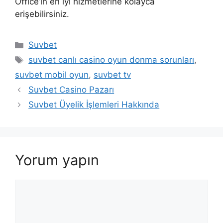
Office’in en iyi hizmetlerine kolayca
erişebilirsiniz.
Kategoriler
Suvbet
Etiketler
suvbet canlı casino oyun donma sorunları
,
suvbet mobil oyun
,
suvbet tv
Yazı
Suvbet Casino Pazarı
dolaşımı
Suvbet Üyelik İşlemleri Hakkında
Yorum yapın
Yorum