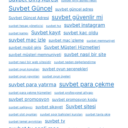
suvbet giriş adresi nedir
Suvbet Güncel
suvbet güncel adres
suvbet güvenlir mi
Suvbet Güncel Adresi
suvbet instagram
suvbet hesap yöneticisi
suvbet hız
Suvbet kayıt
suvbet kaç oldu
suvbet kampı
suvbet maç izle
suvbet maç i̇zleme
suvbet memnuniyet
Suvbet Müşteri Hizmetleri
suvbet mobil giriş
suvbet nasıl bir site
suvbet müşteri memnuniyeti
suvbet nasıl bir web sitesidir
suvbet neden değerlendirme
suvbet oyun seçenekleri
suvbet oyun koşulları
suvbet oyun yayınları
suvbet oyun üyeleri
suvbet para çekme
suvbet para yatırma
suvbet para çekme hizmetleri
suvbet profesyonel altyapı
suvbet promosyon
suvbet promosyon kodu
Suvbet sitesi
suvbet sikayet
suvbet sağlayıcı
suvbet slot oyunları
suvbet spor bahisleri kursları
suvbet tavla okie
suvbet tv
suvbet temel ayrıntıları