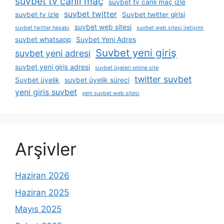
suvbet tv canli maç
suvbet tv canli maç izle
suvbet twitter
suvbet tv izle
Suvbet twitter girişi
suvbet web sitesi
suvbet twitter hesabı
suvbet web sitesi i̇letişimi
suvbet whatsapp
Suvbet Yeni Adres
Suvbet yeni giriş
suvbet yeni adresi
suvbet yeni giriş adresi
suvbet üyeleri online site
twitter suvbet
Suvbet üyelik
suvbet üyelik süreci
yeni giris suvbet
yeni suvbet web sitesi
Arşivler
Haziran 2026
Haziran 2025
Mayıs 2025