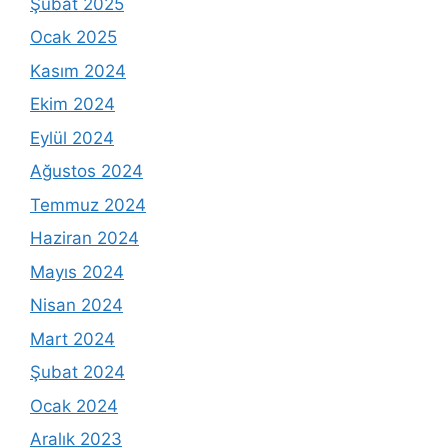
Şubat 2025
Ocak 2025
Kasım 2024
Ekim 2024
Eylül 2024
Ağustos 2024
Temmuz 2024
Haziran 2024
Mayıs 2024
Nisan 2024
Mart 2024
Şubat 2024
Ocak 2024
Aralık 2023