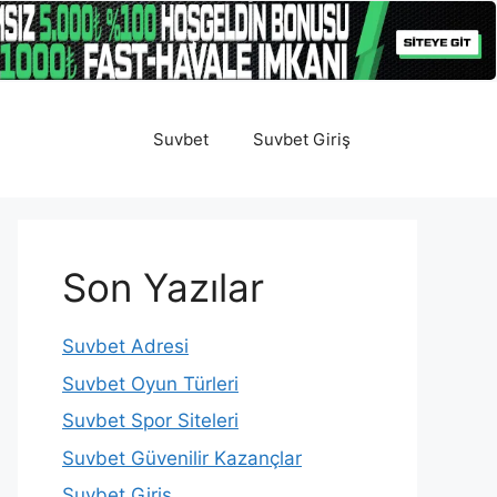
Suvbet
Suvbet Giriş
Son Yazılar
Suvbet Adresi
Suvbet Oyun Türleri
Suvbet Spor Siteleri
Suvbet Güvenilir Kazançlar
Suvbet Giriş