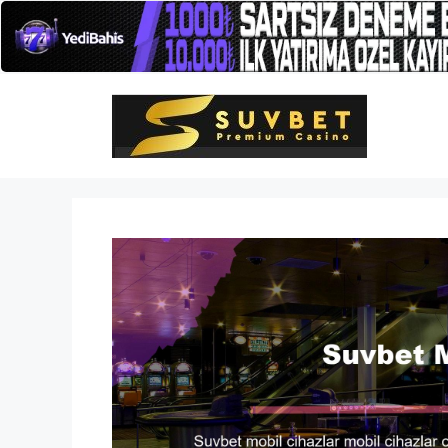
İçeriğe
atla