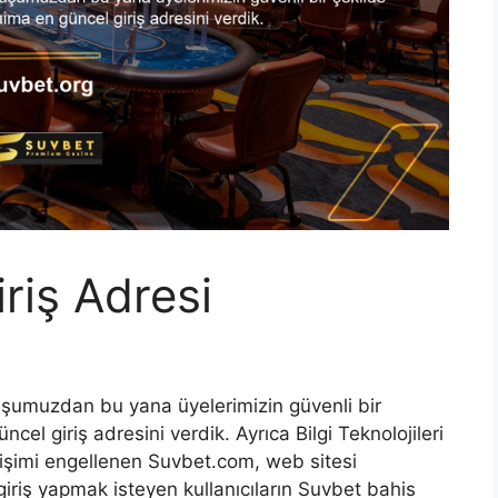
riş Adresi
luşumuzdan bu yana üyelerimizin güvenli bir
ncel giriş adresini verdik. Ayrıca Bilgi Teknolojileri
erişimi engellenen Suvbet.com, web sitesi
giriş yapmak isteyen kullanıcıların Suvbet bahis