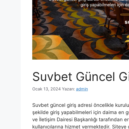
Suvbet Güncel Gi
Ocak 13, 2024
Yazarı:
admin
Suvbet güncel giriş adresi öncelikle kuru
şekilde giriş yapabilmeleri için daima en gü
ve İletişim Dairesi Başkanlığı tarafından 
kullanıcılarına hizmet vermektedir. Siteye 