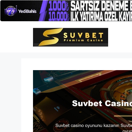
İçeriğe
atla