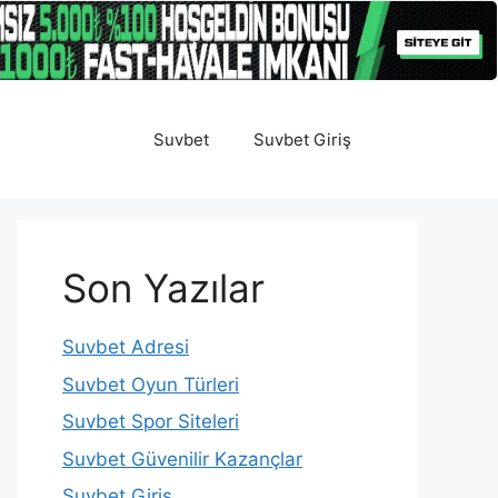
Suvbet
Suvbet Giriş
Son Yazılar
Suvbet Adresi
Suvbet Oyun Türleri
Suvbet Spor Siteleri
Suvbet Güvenilir Kazançlar
Suvbet Giriş