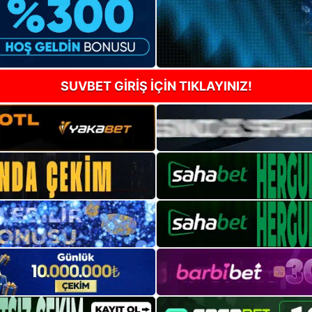
SUVBET GİRİŞ İÇİN TIKLAYINIZ!