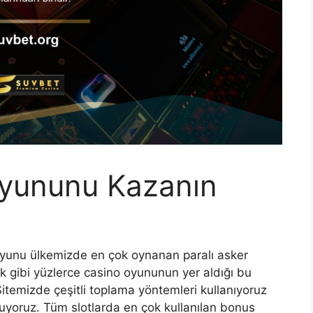
yununu Kazanın
yunu ülkemizde en çok oynanan paralı asker
ack gibi yüzlerce casino oyununun yer aldığı bu
Sitemizde çeşitli toplama yöntemleri kullanıyoruz
nuyoruz. Tüm slotlarda en çok kullanılan bonus